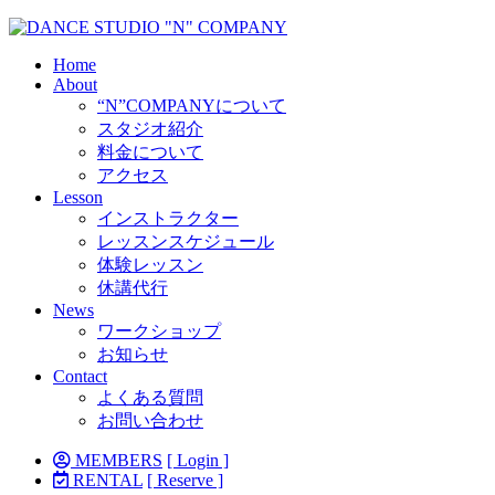
Home
About
“N”COMPANYについて
スタジオ紹介
料金について
アクセス
Lesson
インストラクター
レッスンスケジュール
体験レッスン
休講代行
News
ワークショップ
お知らせ
Contact
よくある質問
お問い合わせ
MEMBERS
[ Login ]
RENTAL
[ Reserve ]